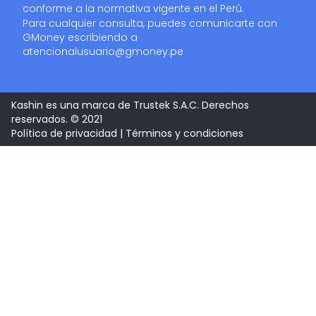
conforme a la normativa vigente en el Perú.
Para cualquier consulta, puedes comunicarte con
GMoney escribiendo a
atencionalusuario@gmoney.pe
Kashin es una marca de Trustek S.A.C. Derechos
reservados. © 2021
Política de privacidad
|
Términos y condiciones