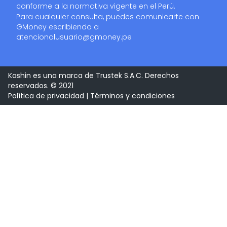
conforme a la normativa vigente en el Perú.
Para cualquier consulta, puedes comunicarte con
GMoney escribiendo a
atencionalusuario@gmoney.pe
Kashin es una marca de Trustek S.A.C. Derechos
reservados. © 2021
Política de privacidad
|
Términos y condiciones